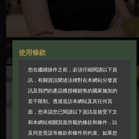
總監
使用條款
葉妍君
您在繼續操作之前，必須仔細閱讀以下資
訊，有關資訊闡述法律對在本網站分發資
訊及我們的產品獲授權銷售的國家施加的
若干限制。透過造訪本網站及其任何頁
面，您承認您已閱讀以下資訊並接受下文
和本網站相關頁面所載的條款和條件，以
及同意受該等條款和條件所約束。如果您