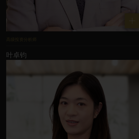
或服务的要约，亦不应被视为要约、招揽
或投资、法律或税务建议。本网站上的若
干资讯是基于在某特定时间适用的假设、
资料和条件，可能随时更改而不另行通
高级投资分析师
知。概无作出任何陈述表示在本网站上识
叶卓钧
別或透过本网站接触的股份、基金、产品
或服务乃适合任何特定投资者。如果您不
确定所提供的任何资讯的含义，请在作出
任何投资决定之前谘询您的财务或其他专
业顾问。不得依赖本网站作出任何投资决
定。您应阅读相关发售文件以了解详细资
料，包括风险因素披露。