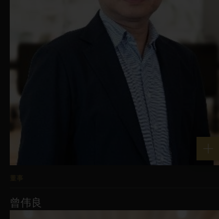
或「cookie」来收集有关您的浏览活动的
资讯。所收集的资讯可能由我们、我们的
代理人或向华富建业资产管理有限公司提
供服务的任何其他第三方处理。请参阅我
们的私隐声明和cookie政策，以了解有关
我们处理和使用此类资讯的进一步资料。
本网站由华富建业资产管理有限公司发
佈，並未经证监会审核。华富建业资产管
理有限公司（CE编号：AAC662）获发牌
董事
在香港进行第1类、第4类及第9类受规管活
曾伟良
动。