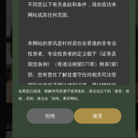
不同意以下有关条款和条件，请勿造访本
网站或其任何页面。
本网站的资讯是针对居住在香港的非专业
投资者。专业投资者的定义载于《证券及
期货条例》（香港法例第571章）附表1第1
部。您有责任了解並遵守任何相关司法管
辖区的所有适用法律和法规。透过继续操
如果您已阅读、瞭解并同意遵守使用条款，请点击以下的「接受」按
作，您声明並保证您所在司法管辖区的适
钮，否则，请点击「拒绝」离开网站。
用法律和法规允许您存取该资讯。本网站
总监
拒绝
接受
並非针对因国籍、居住地或其他原因而禁
邱宇
止发佈或造访本网站的任何司法管辖区的
任何人士。受到这些限制的人士不得造访