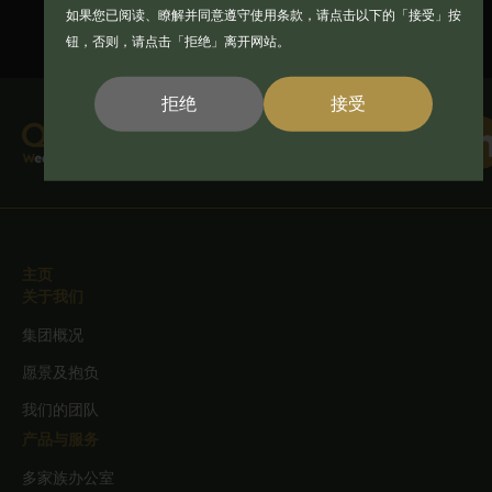
如果您已阅读、瞭解并同意遵守使用条款，请点击以下的「接受」按
作，您声明並保证您所在司法管辖区的适
钮，否则，请点击「拒绝」离开网站。
用法律和法规允许您存取该资讯。本网站
拒绝
接受
並非针对因国籍、居住地或其他原因而禁
止发佈或造访本网站的任何司法管辖区的
任何人士。受到这些限制的人士不得造访
本网站。
主页
关于我们
本网站提供的任何产品文件和资讯仅供参
集团概况
考及适用于此类产品文件中的资讯及其使
愿景及抱负
用不违反当地法律或法规的任何司法管辖
我们的团队
区或国家的人士员。它们仅适用于预期的
产品与服务
接收者，不得以任何形式复制或传送给任
多家族办公室