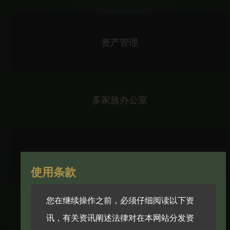
资产管理
多家族办公室
保险谘询
使用条款
您在继续操作之前，必须仔细阅读以下资
财经媒体
讯，有关资讯阐述法律对在本网站分发资