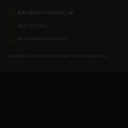
业顾问。不得依赖本网站作出任何投资决
香港干诺道中111号永安中心 5楼
定。您应阅读相关发售文件以了解详细资
(852) 2922 9555
料，包括风险因素披露。
qamcs@quamgroup.com
投资涉及风险。所提供的过往业绩表现的
Copyright © Quam Wealth Group. Powered by
ANGLIA
.
资料並不代表未来的业绩表现。投资价值
及其任何收入可升可跌，且不受保证。投
资者可能无法取回全部投资金额。
本网站提供的资讯，包括任何定价数据，
均属真诚发佈。儘管已采取所有合理的步