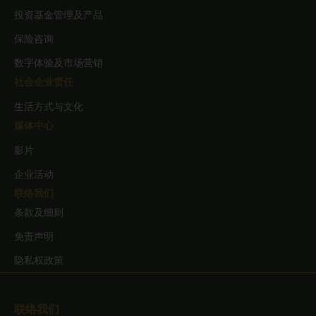
何其他第三方。
投资基金管理及产品
保险咨询
数字体验及市场营销
请注意，本网站提供的资讯仅供一般备
社会企业责任
知，並不构成购买或出售任何投资、产品
生活方式与文化
或服务的要约，亦不应被视为要约、招揽
媒体中心
或投资、法律或税务建议。本网站上的若
影片
干资讯是基于在某特定时间适用的假设、
企业活动
资料和条件，可能随时更改而不另行通
联络我们
条款及细则
知。概无作出任何陈述表示在本网站上识
免责声明
別或透过本网站接触的股份、基金、产品
隐私权政策
或服务乃适合任何特定投资者。如果您不
确定所提供的任何资讯的含义，请在作出
联络我们
任何投资决定之前谘询您的财务或其他专