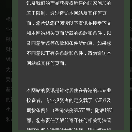
讯及我们的产品获授权销售的国家施加的
若干限制。透过造访本网站及其任何页
根据我们的愿景，华富建业财富集团（QWG）透过三大核
面，您承认您已阅读以下资讯並接受下文
业务：资产管理、财富管理及财经媒体，为客户提供卓越的
和本网站相关页面所载的条款和条件，以
融服务。我们矢志协助个人及家庭建立及保存财富，同时重
及同意受该等条款和条件所约束。如果您
财务及身心健康的平衡发展。我们深明财富的真谛不仅在于
不同意以下有关条款和条件，请勿造访本
钱价值，更包含整体健康及安稳生活。
网站或其任何页面。
为实践集团使命，我们提供全方位服务，引导客户按其独特
要作出明智的财务决策，以互信、透明度及度身订造的方案
基石，建立长远的伙伴关係。我们结合专业的金融知识和全
本网站的资讯是针对居住在香港的非专业
的福祉管理方针，致力协助客户达致财务稳健，活出丰盛人
投资者。专业投资者的定义载于《证券及
生。期待与客户共创美好将来，让财务稳健与身心健康，成
期货条例》（香港法例第571章）附表1第1
和谐、繁荣生活不可或缺的重要基石。
部。您有责任了解並遵守任何相关司法管
辖区的所有适用法律和法规。透过继续操