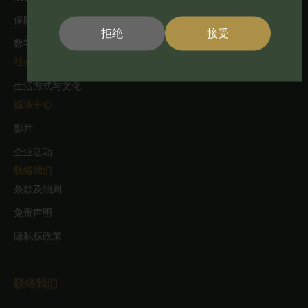
用法律和法规允许您存取该资讯。本网站
保险咨询
拒绝
接受
並非针对因国籍、居住地或其他原因而禁
数字体验及市场营销
止发佈或造访本网站的任何司法管辖区的
社会企业责任
任何人士。受到这些限制的人士不得造访
生活方式与文化
本网站。
媒体中心
影片
企业活动
本网站提供的任何产品文件和资讯仅供参
联络我们
条款及细则
考及适用于此类产品文件中的资讯及其使
免责声明
用不违反当地法律或法规的任何司法管辖
隐私权政策
区或国家的人士员。它们仅适用于预期的
接收者，不得以任何形式复制或传送给任
联络我们
何其他第三方。