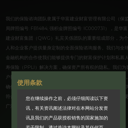
我们的保险谘询团队隶属于华富建业财富管理有限公司（保
局牌照编号: FB1484; 强积金牌照编号: IC000731），是华富
建业财富集团（QWG）礼宾关係团队的重要组成部分，为
人和企业客户提供量身定制的全面保险谘询服务。我们与全
金融机构的合作使我们能够提供专门的财富保护计划和私募
寿保险（PPLI）解决方案，确保资产所有权的隐私。我们为
户提供解决方案，以保护他们的财富、公司资产和家族遗产
使用条款
确保这些资产得以保存並传承给子孙后代。此外，我们也提
符合市场的保险产品和谘询服务，满足个人、家庭和企业的
您在继续操作之前，必须仔细阅读以下资
广泛需求。
讯，有关资讯阐述法律对在本网站分发资
讯及我们的产品获授权销售的国家施加的
若干限制。透过造访本网站及其任何页