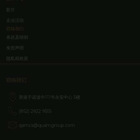
用不违反当地法律或法规的任何司法管辖
影片
区或国家的人士员。它们仅适用于预期的
企业活动
接收者，不得以任何形式复制或传送给任
联络我们
条款及细则
何其他第三方。
免责声明
隐私权政策
请注意，本网站提供的资讯仅供一般备
知，並不构成购买或出售任何投资、产品
联络我们
或服务的要约，亦不应被视为要约、招揽
香港干诺道中111号永安中心 5楼
或投资、法律或税务建议。本网站上的若
干资讯是基于在某特定时间适用的假设、
(852) 2922 9555
资料和条件，可能随时更改而不另行通
qamcs@quamgroup.com
知。概无作出任何陈述表示在本网站上识