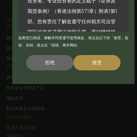
投资者。专业投资者的定义载于《证券及
期货条例》（香港法例第571章）附表1第1
主页
部。您有责任了解並遵守任何相关司法管
关于我们
辖区的所有适用法律和法规。透过继续操
集团概况
如果您已阅读、瞭解并同意遵守使用条款，请点击以下的「接受」按
作，您声明並保证您所在司法管辖区的适
钮，否则，请点击「拒绝」离开网站。
愿景及抱负
用法律和法规允许您存取该资讯。本网站
我们的团队
拒绝
接受
並非针对因国籍、居住地或其他原因而禁
产品与服务
止发佈或造访本网站的任何司法管辖区的
多家族办公室
任何人士。受到这些限制的人士不得造访
投资基金管理及产品
本网站。
保险咨询
数字体验及市场营销
社会企业责任
本网站提供的任何产品文件和资讯仅供参
生活方式与文化
考及适用于此类产品文件中的资讯及其使
媒体中心